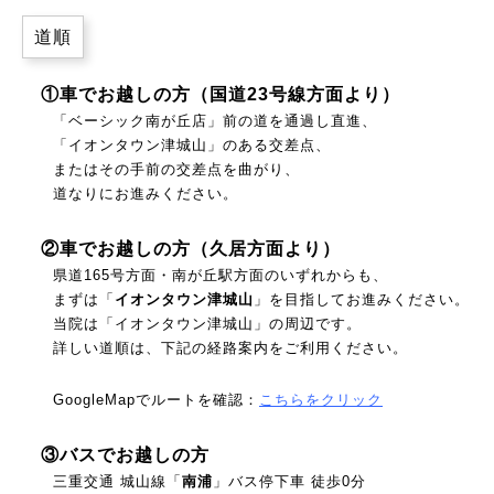
道順
①車でお越しの方（国道23号線方面より）
「ベーシック南が丘店」前の道を通過し直進、
「イオンタウン津城山」のある交差点、
またはその手前の交差点を曲がり、
道なりにお進みください。
②車でお越しの方（久居方面より）
県道165号方面・南が丘駅方面のいずれからも、
まずは「
イオンタウン津城山
」を目指してお進みください。
当院は「イオンタウン津城山」の周辺です。
詳しい道順は、下記の経路案内をご利用ください。
GoogleMapでルートを確認：
こちらをクリック
③バスでお越しの方
三重交通 城山線「
南浦
」バス停下車 徒歩0分