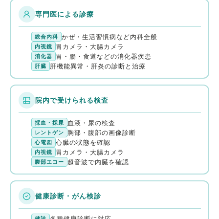
専門医による診療
かぜ・生活習慣病など内科全般
総合内科
胃カメラ・大腸カメラ
内視鏡
胃・腸・食道などの消化器疾患
消化器
肝機能異常・肝炎の診断と治療
肝臓
院内で受けられる検査
血液・尿の検査
採血・採尿
胸部・腹部の画像診断
レントゲン
心臓の状態を確認
心電図
胃カメラ・大腸カメラ
内視鏡
超音波で内臓を確認
腹部エコー
健康診断・がん検診
各種健康診断に対応
健診