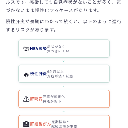
ルスです。感染しても自覚症状がないことが多く、気
づかないまま慢性化するケースがあります。
慢性肝炎が長期にわたって続くと、以下のように進行
するリスクがあります。
🦠
症状がなく
HBV感染
気づきにくい
›
🔥
6か月以上
慢性肝炎
炎症が続く状態
›
⚠️
肝臓が線維化し
肝硬変
機能が低下
›
🏥
定期検診と
肝細胞がん
継続治療が重要