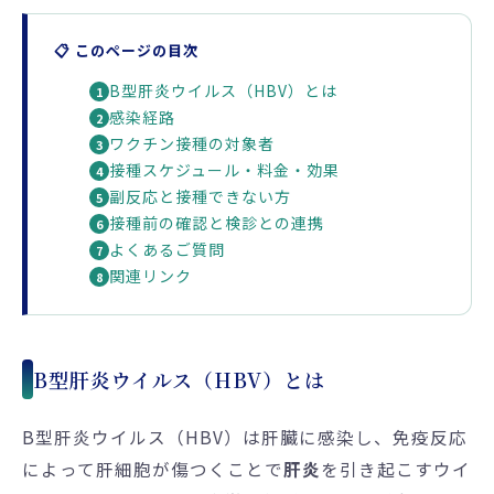
📋 このページの目次
B型肝炎ウイルス（HBV）とは
1
感染経路
2
ワクチン接種の対象者
3
接種スケジュール・料金・効果
4
副反応と接種できない方
5
接種前の確認と検診との連携
6
よくあるご質問
7
関連リンク
8
B型肝炎ウイルス（HBV）とは
B型肝炎ウイルス（HBV）は肝臓に感染し、免疫反応
によって肝細胞が傷つくことで
肝炎
を引き起こすウイ