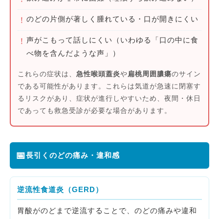
のどの片側が著しく腫れている・口が開きにくい
！
声がこもって話しにくい（いわゆる「口の中に食
！
べ物を含んだような声」）
これらの症状は、
急性喉頭蓋炎
や
扁桃周囲膿瘍
のサイン
である可能性があります。これらは気道が急速に閉塞す
るリスクがあり、症状が進行しやすいため、夜間・休日
であっても救急受診が必要な場合があります。
📅
長引くのどの痛み・違和感
逆流性食道炎（GERD）
胃酸がのどまで逆流することで、のどの痛みや違和