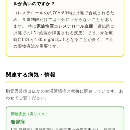
ルが高いのですか？
コレステロールの約70〜80%は肝臓で合成されるた
め、食事制限だけでは十分に下がらないことがあり
ます。 特に
家族性高コレステロール血症
（遺伝的に
肝臓でのLDL処理が障害される疾患）では、未治療
時にLDLが180 mg/dL以上となることが多く、早期
の薬物療法が重要です。
関連する病気・情報
脂質異常症はほかの生活習慣病と密接に関連しています。あ
わせてご覧ください。
関連疾患（高リスク）
糖尿病
LDL目標値に直接影響する最重要の合併疾患です。脂質異