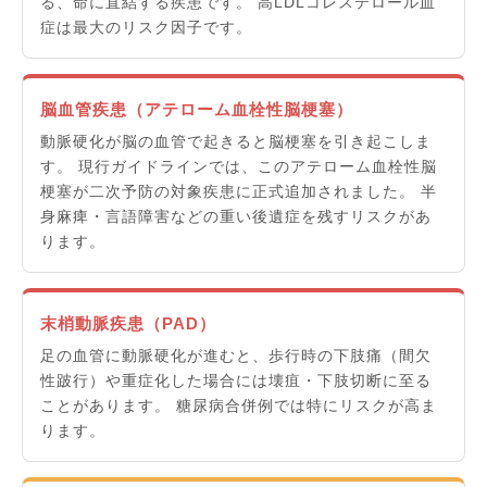
る、命に直結する疾患です。 高LDLコレステロール血
症は最大のリスク因子です。
脳血管疾患（アテローム血栓性脳梗塞）
動脈硬化が脳の血管で起きると脳梗塞を引き起こしま
す。 現行ガイドラインでは、このアテローム血栓性脳
梗塞が二次予防の対象疾患に正式追加されました。 半
身麻痺・言語障害などの重い後遺症を残すリスクがあ
ります。
末梢動脈疾患（PAD）
足の血管に動脈硬化が進むと、歩行時の下肢痛（間欠
性跛行）や重症化した場合には壊疽・下肢切断に至る
ことがあります。 糖尿病合併例では特にリスクが高ま
ります。