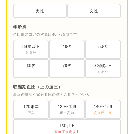
男性
女性
年齢層
久山町スコアの対象は40〜79歳です
39歳以下
40代
50代
対象外
60代
70代
80歳以上
対象外
収縮期血圧（上の血圧）
最近の健診や家庭血圧の値をご参考ください
120未満
120〜139
140〜159
正常
正常高値
高血圧Ⅰ度
160以上
高血圧Ⅱ度以上