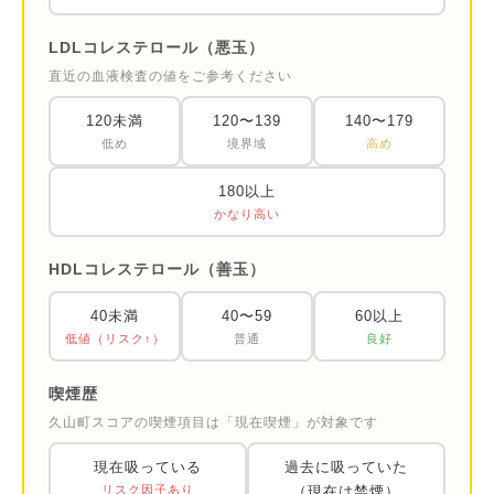
LDLコレステロール（悪玉）
直近の血液検査の値をご参考ください
120未満
120〜139
140〜179
低め
境界域
高め
180以上
かなり高い
HDLコレステロール（善玉）
40未満
40〜59
60以上
低値（リスク↑）
普通
良好
喫煙歴
久山町スコアの喫煙項目は「現在喫煙」が対象です
現在吸っている
過去に吸っていた
リスク因子あり
（現在は禁煙）