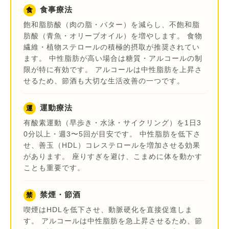
食事療法
食
飽和脂肪酸（肉の脂・バター）を減らし、不飽和脂
肪酸（青魚・オリーブオイル）を増やします。 食物
繊維・植物ステロールの積極的摂取が推奨されてい
ます。 中性脂肪が高い場合は糖質・アルコールの制
限が特に有効です。 アルコールは中性脂肪を上昇さ
せるため、節酒も大切な生活改善の一つです。
運動療法
運
有酸素運動（早歩き・水泳・サイクリング）を1日3
0分以上・週3〜5回が目安です。 中性脂肪を低下さ
せ、善玉（HDL）コレステロールを増加させる効果
があります。 座りすぎを避け、こまめに体を動かす
ことも重要です。
禁煙・節酒
禁
喫煙はHDLを低下させ、動脈硬化を直接促進しま
す。 アルコールは中性脂肪を急上昇させるため、節