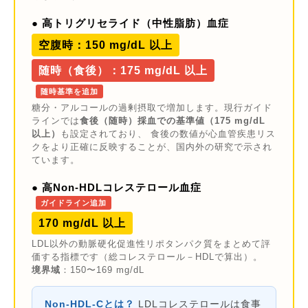
● 高トリグリセライド（中性脂肪）血症
空腹時：150 mg/dL 以上
随時（食後）：175 mg/dL 以上
随時基準を追加
糖分・アルコールの過剰摂取で増加します。現行ガイド
ラインでは
食後（随時）採血での基準値（175 mg/dL
以上）
も設定されており、 食後の数値が心血管疾患リス
クをより正確に反映することが、国内外の研究で示され
ています。
● 高Non-HDLコレステロール血症
ガイドライン追加
170 mg/dL 以上
LDL以外の動脈硬化促進性リポタンパク質をまとめて評
価する指標です（総コレステロール－HDLで算出）。
境界域
：150〜169 mg/dL
Non-HDL-Cとは？
LDLコレステロールは食事