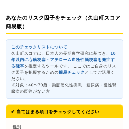
あなたのリスク因子をチェック（久山町スコア
簡易版）
このチェックリストについて
久山町スコアは、日本人の長期疫学研究に基づき、
10
年以内に心筋梗塞・アテローム血栓性脳梗塞を発症す
る確率
を推定するツールです。 ここではご自身のリス
ク因子を把握するための
簡易チェック
としてご活用く
ださい。
※対象：40〜79歳・動脈硬化性疾患・糖尿病・慢性腎
臓病の既往がない方
✔ 当てはまる項目をチェックしてください
性別