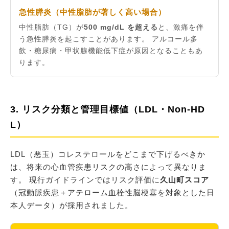
急性膵炎（中性脂肪が著しく高い場合）
中性脂肪（TG）が
500 mg/dL を超える
と、激痛を伴
う急性膵炎を起こすことがあります。 アルコール多
飲・糖尿病・甲状腺機能低下症が原因となることもあ
ります。
3. リスク分類と管理目標値（LDL・Non-HD
L）
LDL（悪玉）コレステロールをどこまで下げるべきか
は、将来の心血管疾患リスクの高さによって異なりま
す。 現行ガイドラインではリスク評価に
久山町スコア
（冠動脈疾患＋アテローム血栓性脳梗塞を対象とした日
本人データ）が採用されました。