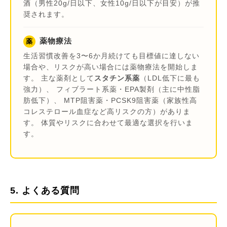
酒（男性20g/日以下、女性10g/日以下が目安）が推
奨されます。
薬物療法
薬
生活習慣改善を3〜6か月続けても目標値に達しない
場合や、リスクが高い場合には薬物療法を開始しま
す。 主な薬剤として
スタチン系薬
（LDL低下に最も
強力）、 フィブラート系薬・EPA製剤（主に中性脂
肪低下）、 MTP阻害薬・PCSK9阻害薬（家族性高
コレステロール血症など高リスクの方）がありま
す。 体質やリスクに合わせて最適な選択を行いま
す。
5. よくある質問