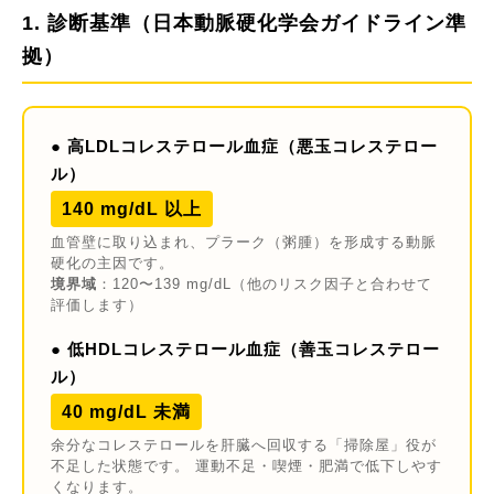
1. 診断基準（日本動脈硬化学会ガイドライン準
拠）
● 高LDLコレステロール血症（悪玉コレステロー
ル）
140 mg/dL 以上
血管壁に取り込まれ、プラーク（粥腫）を形成する動脈
硬化の主因です。
境界域
：120〜139 mg/dL（他のリスク因子と合わせて
評価します）
● 低HDLコレステロール血症（善玉コレステロー
ル）
40 mg/dL 未満
余分なコレステロールを肝臓へ回収する「掃除屋」役が
不足した状態です。 運動不足・喫煙・肥満で低下しやす
くなります。