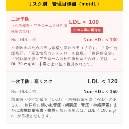
リスク別 管理目標値（mg/dL）
二次予防
LDL < 100
（心筋梗塞・アテローム血栓性脳
※70未満の場合も
梗塞の既往）
Non-HDL < 130
Non-HDL目標
再発防止のための最も厳格な管理カテゴリです。 「急性冠
症候群」「家族性高コレステロール血症」「糖尿病合併」
「冠動脈疾患＋アテローム血栓性脳梗塞の合併」では、
L
DL 70 mg/dL 未満
がより強く推奨されます。
LDL < 120
一次予防：高リスク
Non-HDL < 150
Non-HDL目標
糖尿病・慢性腎臓病（CKD）・末梢動脈疾患（PAD）のあ
る方。 糖尿病に
細小血管症（網膜症・腎症・神経障害）ま
たは末梢動脈疾患・喫煙
が加わる場合は、LDL < 100 mg/
dL が目標となります。