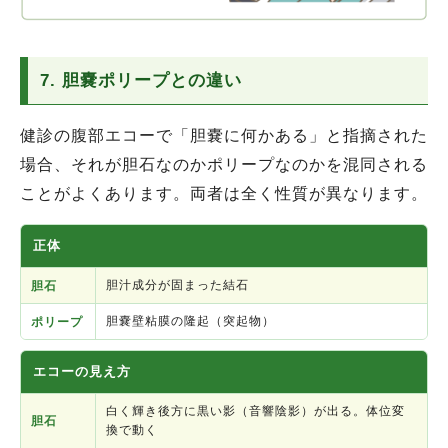
7. 胆嚢ポリープとの違い
健診の腹部エコーで「胆嚢に何かある」と指摘された
場合、それが胆石なのかポリープなのかを混同される
ことがよくあります。両者は全く性質が異なります。
正体
胆汁成分が固まった結石
胆石
胆嚢壁粘膜の隆起（突起物）
ポリープ
エコーの見え方
白く輝き後方に黒い影（音響陰影）が出る。体位変
胆石
換で動く