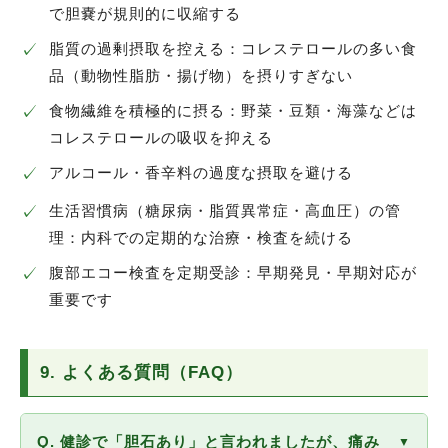
で胆嚢が規則的に収縮する
✓
脂質の過剰摂取を控える：コレステロールの多い食
品（動物性脂肪・揚げ物）を摂りすぎない
✓
食物繊維を積極的に摂る：野菜・豆類・海藻などは
コレステロールの吸収を抑える
✓
アルコール・香辛料の過度な摂取を避ける
✓
生活習慣病（糖尿病・脂質異常症・高血圧）の管
理：内科での定期的な治療・検査を続ける
✓
腹部エコー検査を定期受診：早期発見・早期対応が
重要です
9. よくある質問（FAQ）
Q. 健診で「胆石あり」と言われましたが、痛み
▼