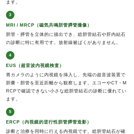
ます。
3
MRI / MRCP（磁気共鳴胆管膵管撮像）
胆管・膵管を立体的に描出でき、総胆管結石や肝内結石
の診断に特に有用です。放射線被ばくがありません。
4
EUS（超音波内視鏡検査）
胃カメラのように内視鏡を挿入し、先端の超音波装置で
胆嚢・胆管を至近距離から観察します。エコーやCT・M
RCPで確認できない小さな総胆管結石の診断に優れてい
ます。
5
ERCP（内視鏡的逆行性胆管膵管造影）
診断と治療を同時に行える内視鏡です。総胆管結石が確