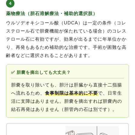
4
薬物療法（胆石溶解療法・補助的選択肢）
ウルソデオキシコール酸（UDCA）は一定の条件（コレ
ステロール石で胆嚢機能が保たれている場合）のコレス
テロール石に有効ですが、効果が出るまでに年単位かか
り、再発もあるため補助的な治療です。手術が困難な高
齢者などに選択されることがあります。
✅ 胆嚢を摘出しても大丈夫？
胆嚢を取り除いても、胆汁は肝臓から直接十二指腸
へ流れるため、
食事制限は基本的に不要
で、日常生
活に支障はありません。胆嚢を摘出すれば胆嚢内の
結石再発はありません（胆管内の石は別です）。