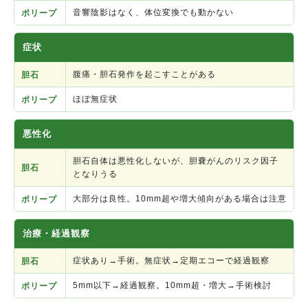
音響陰影はなく、体位変換でも動かない
ポリープ
症状
腹痛・胆石発作を起こすことがある
胆石
ほぼ無症状
ポリープ
悪性化
胆石自体は悪性化しないが、胆嚢がんのリスク因子
胆石
となりうる
大部分は良性。10mm超や増大傾向がある場合は注意
ポリープ
治療・経過観察
症状あり→手術。無症状→定期エコーで経過観察
胆石
5mm以下→経過観察。10mm超・増大→手術検討
ポリープ