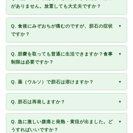
がありません。放置しても大丈夫ですか？
無症状の胆嚢結石は約80%の方が一生を通じて症状
Q. 食後にみぞおちが痛むのですが、胆石の症状
▼
が出ないとも言われており、基本的には経過観察と
ですか？
なります。ただし、いつ症状が出るかはわかりませ
ん。また胆嚢がんのリスクを考え、年に1回程度の
胆石発作は食後（特に脂っこい食事の後）数時間以
Q. 胆嚢を取っても普通に生活できますか？食事
腹部エコー検査で定期的に観察することが大切で
▼
内に、みぞおちから右の肋骨の下あたりに強い痛み
制限は必要ですか？
す。総胆管結石が疑われる場合は症状がなくても治
が来るのが典型的です。ただし胃炎・逆流性食道
療が必要になることがありますので、一度ご相談く
炎・十二指腸潰瘍など、似た症状を起こす病気も多
胆嚢を摘出しても、胆汁は肝臓から直接十二指腸へ
ださい。
Q. 薬（ウルソ）で胆石は溶けますか？
いため、腹部エコーや内視鏡検査で正確に診断する
▼
流れるため、消化機能に大きな問題は生じません。
ことが重要です。お気軽にご相談ください。
ほとんどの方は術後に特別な食事制限なく、以前と
ウルソデオキシコール酸（ウルソ）は、コレステロ
Q. 胆石は再発しますか？
変わらない生活が送れます。術後しばらくは脂っこ
▼
ール石で胆嚢機能が保たれている場合に一定の溶解
いものを控えると安心ですが、長期的な制限は不要
効果が期待できます。ただし、効果が出るまでに年
胆嚢を摘出すれば、胆嚢内の結石は再発しません。
な方がほとんどです。
Q. 急に激しい腹痛と発熱・黄疸が出ました。ど
単位かかること、対象となる石の種類が限られるこ
▼
ただし、総胆管など胆管内に新たに石ができること
うすればいいですか？
と、服用をやめると再発しやすいことなどの制約が