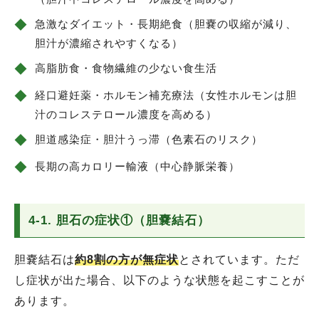
◆
急激なダイエット・長期絶食（胆嚢の収縮が減り、
胆汁が濃縮されやすくなる）
◆
高脂肪食・食物繊維の少ない食生活
◆
経口避妊薬・ホルモン補充療法（女性ホルモンは胆
汁のコレステロール濃度を高める）
◆
胆道感染症・胆汁うっ滞（色素石のリスク）
◆
長期の高カロリー輸液（中心静脈栄養）
4-1. 胆石の症状①（胆嚢結石）
胆嚢結石は
約8割の方が無症状
とされています。ただ
し症状が出た場合、以下のような状態を起こすことが
あります。