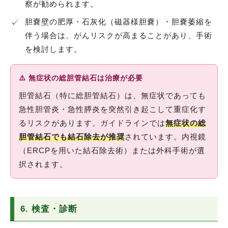
察が勧められます。
✓
胆嚢壁の肥厚・石灰化（磁器様胆嚢）・胆嚢萎縮を
伴う場合は、がんリスクが高まることがあり、手術
を検討します。
⚠️ 無症状の総胆管結石は治療が必要
胆管結石（特に総胆管結石）は、無症状であっても
急性胆管炎・急性膵炎を突然引き起こして重症化す
るリスクがあります。ガイドラインでは
無症状の総
胆管結石でも結石除去が推奨
されています。内視鏡
（ERCPを用いた結石除去術）または外科手術が選
択されます。
6. 検査・診断