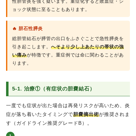
性胆管炎を強く疑います。重症化すると敗血症・シ
ョック状態に至ることもあります。
🔥 胆石性膵炎
総胆管結石が膵管の出口をふさぐことで急性膵炎を
引き起こします。
へそより少し上あたりの帯状の強
い痛み
が特徴です。重症例では命に関わることがあ
ります。
5-1. 治療①（有症状の胆嚢結石）
一度でも症状が出た場合は再発リスクが高いため、炎
症が落ち着いたタイミングで
胆嚢摘出術
が推奨されま
す（ガイドライン推奨グレードB）。
1