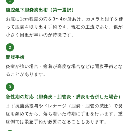
腹腔鏡下胆嚢摘出術（第一選択）
お腹に1cm程度の穴を3〜4か所あけ、カメラと鉗子を使
って胆嚢を取り出す手術です。現在の主流であり、傷が
小さく回復が早いのが特徴です。
2
開腹手術
炎症が強い場合・癒着が高度な場合などは開腹手術とな
ることがあります。
3
急性期の対応（胆嚢炎・胆管炎・膵炎を合併した場合）
まず抗菌薬投与やドレナージ（胆嚢・胆管の減圧）で炎
症を鎮めてから、落ち着いた時期に手術を行います。重
症例では緊急手術が必要になることもあります。