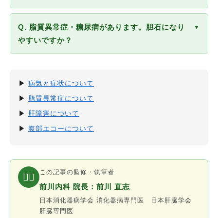
はあります。薬物溶解療法の場合は服薬を中止する
あります。手術が困難な方には選択肢の一つになり
と再発率が高いです。また肝内結石は治療後も再発
右上腹部の強い痛み・高熱・黄疸（皮膚や目が黄色
ますが、有症状の方の第一選択は手術です。ご自身
Q. 脂質異常症・糖尿病があります。胆石になり
することがあります。
▼
くなる）の3つが重なる場合は急性胆管炎の可能性
の胆石の性状・状態に合わせて担当医師と相談して
やすいですか？
があり、緊急の治療が必要です。また上腹部から背
ください。
中にかけての激しい痛みは胆石性膵炎の可能性もあ
はい。脂質異常症・糖尿病・肥満はいずれも胆石の
ります。速やかに救急病院を受診してください。
リスク因子です。これらの生活習慣病を適切に管理
▶
病気と症状について
することが胆石症の予防にもつながります。定期的
▶
脂質異常症について
な腹部エコー検査もお勧めします。内科での生活習
▶
肝障害について
慣病管理と合わせてご相談ください。
▶
腹部エコーについて
この記事の監修・執筆者
👨‍⚕️
前川内科 院長：前川 直志
日本消化器病学会 消化器病専門医 日本肝臓学会
肝臓専門医