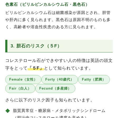
色素石（ビリルビンカルシウム石・黒色石）
ビリルビンカルシウム石は細菌感染が原因とされ、胆管
や肝内に多く見られます。黒色石は原因不明のものも多
く、高齢者や溶血性疾患のある方に見られます。
3. 胆石のリスク（５F）
コレステロール石ができやすい人の特徴は英語の頭文
字をとって
「５F」
として知られています。
Female（女性）
Forty（40歳代）
Fatty（肥満）
Fair（白人）
Fecund（多産婦）
さらに以下のリスク因子も知られています。
◆
脂質異常症・糖尿病・メタボリックシンドローム
（胆汁中コレステロール濃度を高める）