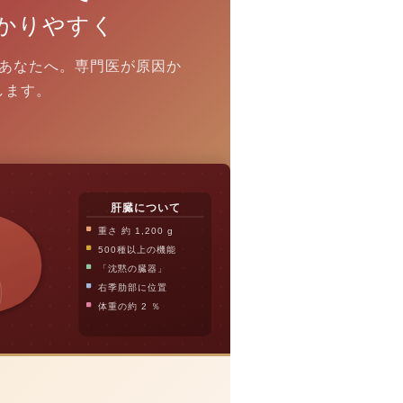
かりやすく
あなたへ。専門医が原因か
します。
肝臓について
重さ 約 1,200 g
500種以上の機能
「沈黙の臓器」
右季肋部に位置
体重の約 2 ％