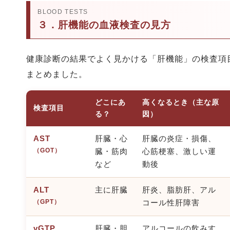
BLOOD TESTS
３．肝機能の血液検査の見方
健康診断の結果でよく見かける「肝機能」の検査項
まとめました。
どこにあ
高くなるとき（主な原
検査項目
る？
因）
AST
肝臓・心
肝臓の炎症・損傷、
（GOT）
臓・筋肉
心筋梗塞、激しい運
など
動後
ALT
主に肝臓
肝炎、脂肪肝、アル
（GPT）
コール性肝障害
γGTP
肝臓・胆
アルコールの飲みす