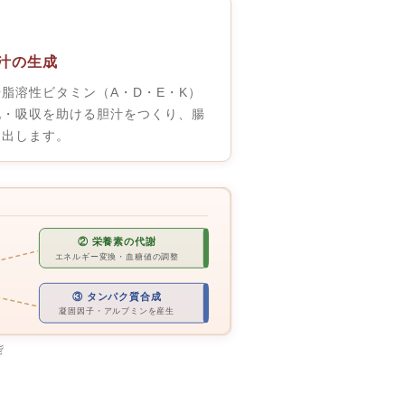
胆汁の生成
脂溶性ビタミン（A・D・E・K）
化・吸収を助ける胆汁をつくり、腸
り出します。
② 栄養素の代謝
エネルギー変換・血糖値の調整
③ タンパク質合成
凝固因子・アルブミンを産生
能