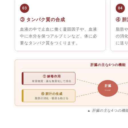
03
04
③ タンパク質の合成
④ 
血液の中で止血に働く凝固因子や、血液
脂肪や
中に水分を保つアルブミンなど、体に必
の消
要なタンパク質をつくります。
に送
肝臓の主な4つの機能
① 解毒作用
有害物質・薬を無害化して排出
肝臓
Liver
④ 胆汁の生成
脂肪の消化・吸収を助ける
▲ 肝臓の主な4つの機