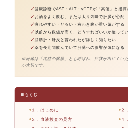
健康診断でAST・ALT・γGTPが「高値」と指
お酒をよく飲む、または太り気味で肝臓が心配
疲れやすい・だるい・右わき腹が重い気がする
以前から数値が高く、どうすればいいか迷って
脂肪肝・肝炎と言われたが詳しく知りたい
薬を長期間飲んでいて肝臓への影響が気になる
※肝臓は「沈黙の臓器」とも呼ばれ、症状が出にくい
が大切です。
もくじ
１．はじめに
２
３．血液検査の見方
４