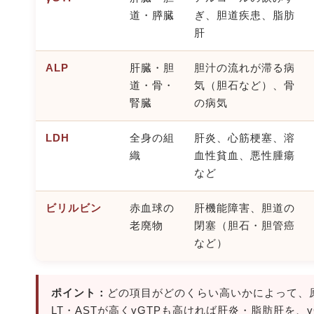
道・膵臓
ぎ、胆道疾患、脂肪
肝
ALP
肝臓・胆
胆汁の流れが滞る病
道・骨・
気（胆石など）、骨
腎臓
の病気
LDH
全身の組
肝炎、心筋梗塞、溶
織
血性貧血、悪性腫瘍
など
ビリルビン
赤血球の
肝機能障害、胆道の
老廃物
閉塞（胆石・胆管癌
など）
ポイント：
どの項目がどのくらい高いかによって、
LT・ASTが高くγGTPも高ければ肝炎・脂肪肝を、