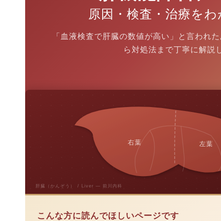
原因・検査・治療をわ
「血液検査で肝臓の数値が高い」と言われた
ら対処法まで丁寧に解説
右葉
左葉
肝臓（かんぞう） / Liver — 前川内科
こんな方に読んでほしいページです