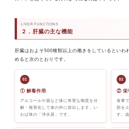
LIVER FUNCTIONS
２．肝臓の主な機能
肝臓はおよそ500種類以上の働きをしているといわ
めると次のとおりです。
01
02
① 解毒作用
② 
アルコールや薬など体に有害な物質を分
食事
解・無害化して体の外に排出します。い
肪を
わば体の「浄水器」です。
す。